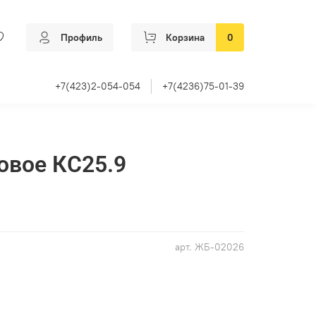
Профиль
Корзина
0
+7(423)2-054-054
+7(4236)75-01-39
овое КС25.9
арт.
ЖБ-02026