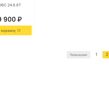
ФБС 24.6.6Т
9 900 ₽
 корзину
1
2
Предыдущая