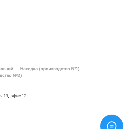
альний
Находка (производство №1)
одство №2)
я 13, офис 12